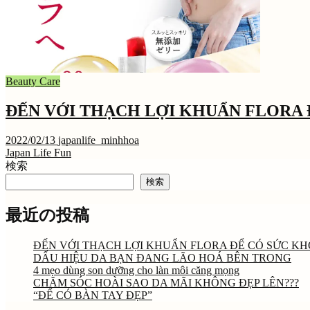
Beauty Care
ĐẾN VỚI THẠCH LỢI KHUẨN FLORA 
2022/02/13
japanlife_minhhoa
Japan Life Fun
検索
検索
最近の投稿
ĐẾN VỚI THẠCH LỢI KHUẨN FLORA ĐỂ CÓ SỨC K
DẤU HIỆU DA BẠN ĐANG LÃO HOÁ BÊN TRONG
4 mẹo dùng son dưỡng cho làn môi căng mọng
CHĂM SÓC HOÀI SAO DA MÃI KHÔNG ĐẸP LÊN???
“ĐỂ CÓ BÀN TAY ĐẸP”