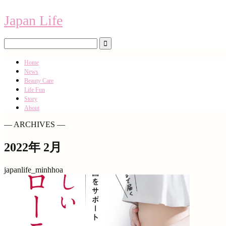
Japan Life
Home
News
Beauty Care
Life Fun
Story
About
― ARCHIVES ―
2022年 2月
japanlife_minhhoa